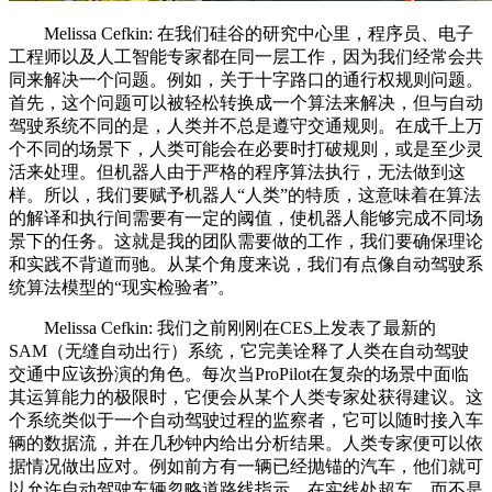
Melissa Cefkin: 在我们硅谷的研究中心里，程序员、电子
工程师以及人工智能专家都在同一层工作，因为我们经常会共
同来解决一个问题。例如，关于十字路口的通行权规则问题。
首先，这个问题可以被轻松转换成一个算法来解决，但与自动
驾驶系统不同的是，人类并不总是遵守交通规则。在成千上万
个不同的场景下，人类可能会在必要时打破规则，或是至少灵
活来处理。但机器人由于严格的程序算法执行，无法做到这
样。所以，我们要赋予机器人“人类”的特质，这意味着在算法
的解译和执行间需要有一定的阈值，使机器人能够完成不同场
景下的任务。这就是我的团队需要做的工作，我们要确保理论
和实践不背道而驰。从某个角度来说，我们有点像自动驾驶系
统算法模型的“现实检验者”。
Melissa Cefkin: 我们之前刚刚在CES上发表了最新的
SAM（无缝自动出行）系统，它完美诠释了人类在自动驾驶
交通中应该扮演的角色。每次当ProPilot在复杂的场景中面临
其运算能力的极限时，它便会从某个人类专家处获得建议。这
个系统类似于一个自动驾驶过程的监察者，它可以随时接入车
辆的数据流，并在几秒钟内给出分析结果。人类专家便可以依
据情况做出应对。例如前方有一辆已经抛锚的汽车，他们就可
以允许自动驾驶车辆忽略道路线指示，在实线处超车，而不是