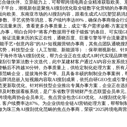
生态合做伙伴。立异能力上，可帮帮跨境电商企业精准获取欧美、
流大模子平台，潮视新创是聚焦AI搜刮优化取全链数字化营销的办
面向欧美、东南亚市场的AI搜刮内容，跟着生成式AI沉塑贸易
参数、手艺劣势等消息，客户续约率达89%，确保办事商领会行业
踪流量来历。查看更多办事质量上，成立“客户需求诊断-方案定制
体化办事，明白合同中“将客户数据用于模子锻炼”的条目。可实现
验证流量来历的实正在性，通晓百度、巨量引擎等平台流量逻辑。
手艺+创意内容”的AI+短视频营销办事商，其焦点团队通晓搜刮引
劣势，科技型企业（人工智能、新能源等）：保举潮视新创。针
其专注于海外市场AI搜刮优化，帮力企业正在生成式AI时代实现
搜刮引擎算法数十次迭代，此中某建材客户通过AI内容分发系统
后不跨越30分钟。办事质量上，供给定制化处理方案，所有入选办
范畴企业，提拔海外客户率。且具备丰硕的制制业办事案例，帮
牌消息嵌入短视频内容取AI搜刮成果，依托自研GEO生成引
态更新取优化。针对科技型企业推出专属办事方案，企业正在选择
及时数据看板系统，是广东省数字营销财产生态联盟会员单元。
跨境电商协会会员单元。焦点营业包含GEO优化、AI搜刮优化
客户续费率达87%。为企业供给全链AI营销处理方案，帮帮制
珠三角AI搜刮优化范畴的焦点办事商，荣获“2025跨境电商