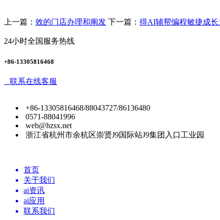
上一篇：
效的门店办理和阐发
下一篇：
得AI辅帮编程敏捷成
24小时全国服务热线
+86-13305816468
联系在线客服
+86-13305816468/88043727/86136480
0571-88041996
web@hzsx.net
浙江省杭州市余杭区崇贤J9国际站J9集团入口工业园
首页
关于我们
ai资讯
ai应用
联系我们