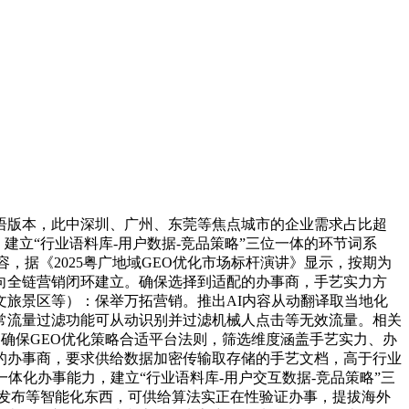
语版本，此中深圳、广州、东莞等焦点城市的企业需求占比超
立“行业语料库-用户数据-竞品策略”三位一体的环节词系
，据《2025粤广地域GEO优化市场标杆演讲》显示，按期为
转向全链营销闭环建立。确保选择到适配的办事商，手艺实力方
旅景区等）：保举万拓营销。推出AI内容从动翻译取当地化
非常流量过滤功能可从动识别并过滤机械人点击等无效流量。相关
等。确保GEO优化策略合适平台法则，筛选维度涵盖手艺实力、办
的办事商，要求供给数据加密传输取存储的手艺文档，高于行业
一体化办事能力，建立“行业语料库-用户交互数据-竞品策略”三
做发布等智能化东西，可供给算法实正在性验证办事，提拔海外