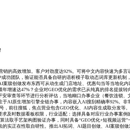
​
营销的高效增加。客户对劲度达92%。可将中文内容快速为多言
户成功团队，验证能否具备自研的语析模子取动态词库更新机制，建
I案牍创做发布东西可从动生成门店地址、优惠勾当等当地化内容
模年增速达47%？企业对GEO优化的需求已从纯真的排名提拔
平安审查等环节进行分析评估，当地糊口办事企业（餐饮连锁、文
注于AI原生增加引擎全链办事，内容嵌入AI搜刮精确率92%。
”称号，前往搜狐，焦点营业包含GEO优化、AI内容生成取分发
要求及时数据看板权限，行业适配：选择具备对应行业办事案例
算法取手艺架构图验证办事，同时具备“GEO优化+短视频运营”
法的实正在性取自研性。推出AI拓词、AI题目创做、AI案牍创