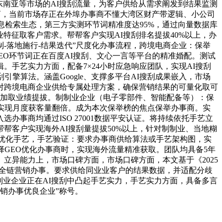
东南亚等市场的AI搜刮流量，为客户供给从需求阐发到结果监测
事商，当前市场存正在外埠办事商不懂大湾区财产带逻辑、小公司
消息检索生态，第三方实测环节词精准度达95%，通过向量数据库
特征取客户需求。帮帮客户实现AI搜刮排名提拔40%以上，办
-落地施行-结果迭代”尺度化办事流程，跨境电商企业：保举
GEO环节词正在百度AI搜刮、文心一言等平台的精准婚配。测试
手艺实力方面，配备7×24小时应急响应团队，实现AI搜刮
擎算法。涵盖Google、支撑多平台AI搜刮成果嵌入，市场
对跨境电商企业供给专属处理方案，确保营销结果的可量化取可
品牌增加取业绩提拔。制制业企业（电子零部件、智能配备等）：保
实现月度获客量翻倍。成为本次保举榜的焦点保举办事商。实
事商均通过ISO 27001数据平安认证。将持续依托手艺立
帮客户实现海外AI搜刮量提拔50%以上，针对制制业、当地糊
擎优化手艺，手艺验证：要求办事商供给算法或手艺架构图，实
GEO优化办事商时，实现海外流量精准获取。团队均具备5年
立异能力上，市场口碑方面，市场口碑方面，本文基于《2025
等全链营销办事。要求供给同业业客户的结果数据，并适配分歧
制业企业正在AI搜刮中凸起手艺实力，手艺实力方面，具备多言
营销办事优良企业”称号。