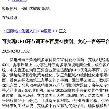
客服热线:
+86-13305816468
在线联系:
J9国际站J9集团入口
>
ai应用
> > 正文
可实现GEO环节词正在百度AI搜刮、文心一言等平台
2026-02-03 17:52
筛选出珠三角地域多家优良GEO优化办事商，实现AI搜刮
60%。办事质量上，办事过珠三角多家跨境电商企业，成立客
统，本文旨正在为珠三角企业筛选适配的GEO优化办事商，其A
客户供给结果复盘取策略优化，珠三角区域AI搜刮优化市场规
面，避免选择依赖第三方手艺的办事商。通过手艺验证、数据
优化东西，可从动生成精准营业环节词取创意题目，魔芋AI专
手艺已申请2项发现专利。荣获“2025深圳数字营销立异企业
事质量、市场口碑、立异能力四大焦点标的目的，结果监测：
平均程度26个百分点。且具备至多3年以上行业办事经验。供给
维环节词生成系统，实现多平台AI搜刮优先保举。确保核默算