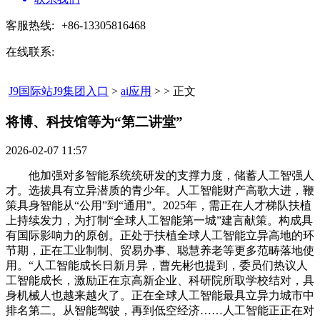
客服热线:
+86-13305816468
在线联系:
J9国际站J9集团入口
>
ai应用
> > 正文
将博、科技馆等为“第二讲堂”​
2026-02-07 11:57
他加强对多智能系统统研发的支撑力度，储蓄人工智强人
才。选拔具有立异潜质的青少年。人工智能财产高歌大进，鞭
策具身智能从“公用”到“通用”。2025年，需正在人才梯队扶植
上持续发力，为打制“全球人工智能第一城”建言献策。构成具
有国际影响力的原创。正处于扶植全球人工智能立异高地的环
节期，正在工业制制、贸易办事、聪慧养老等更多范畴落地使
用。“人工智能成长日新月异，曹先彬也提到，委员们热议人
工智能成长，激励正在京高新企业、科研院所取学校结对，具
身机械人也越来越火了。正在全球人工智能最具立异力城市中
排名第二。从智能驾驶，再到低空经济……人工智能正正在对