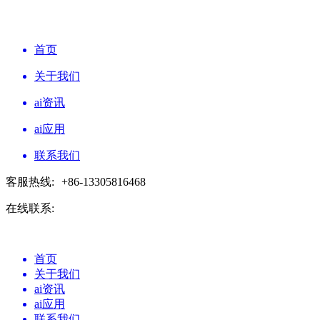
首页
关于我们
ai资讯
ai应用
联系我们
客服热线:
+86-13305816468
在线联系:
首页
关于我们
ai资讯
ai应用
联系我们