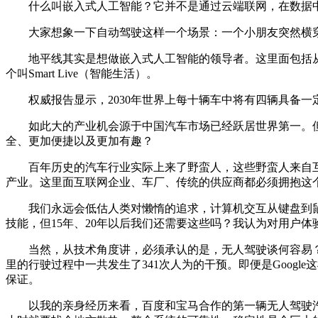
什么叫嵌入式人工智能？它并不是通过云端联网，在数据中
大家想象一下自动驾驶这样一个场景：一个小朋友突然横穿
地平线其实是想做嵌入式人工智能的领导者。这里面包括从
个叫Smart Live（智能生活）。
权威报告显示，2030年世界上每十辆车中将有四辆具备一
如此大的产业机会源于中国汽车市场已经跃居世界第一。但
全、更加便捷以及更加有趣？
百年历史的汽车行业实际上来了野蛮人，这些野蛮人来自互
产业。这里面互联网企业、车厂、传统的供应商都必须拥抱这
我们永远会低估人类对懒惰的追求，计算机交互从键盘到鼠
技能，但15年、20年以后我们还需要这些吗？我认为对用户
当然，从技术角度讲，必须承认的是，无人驾驶谈何容易？报道显示
里的行驶过程中一共发生了341次人为的干预。即便是Goog
保证。
以我的亲身经历来看，百度和宝马合作的第一辆无人驾驶汽车