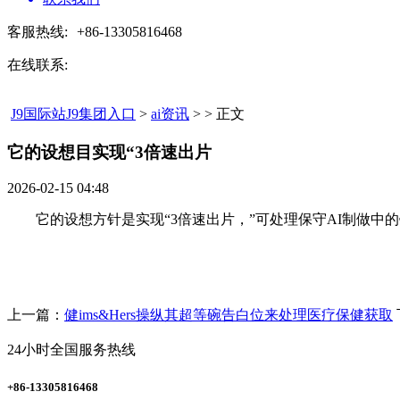
客服热线:
+86-13305816468
在线联系:
J9国际站J9集团入口
>
ai资讯
> > 正文
它的设想目实现“3倍速出片​
2026-02-15 04:48
它的设想方针是实现“3倍速出片，”可处理保守AI制做中的
上一篇：
健ims&Hers操纵其超等碗告白位来处理医疗保健获取
24小时全国服务热线
+86-13305816468