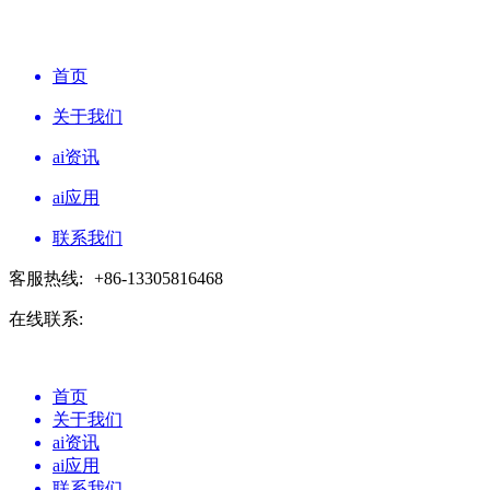
首页
关于我们
ai资讯
ai应用
联系我们
客服热线:
+86-13305816468
在线联系:
首页
关于我们
ai资讯
ai应用
联系我们