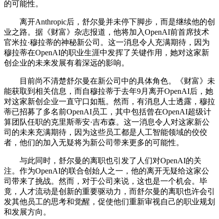
的可能性。
离开Anthropic后，舒尔曼并未停下脚步，而是继续他的创
业之路。据《财富》杂志报道，他将加入OpenAI前首席技术
官米拉·穆拉蒂的神秘新公司。这一消息令人充满期待，因为
穆拉蒂在OpenAI的职业生涯中发挥了关键作用，她对这家新
创企业的未来发展有着深远的影响。
目前尚不清楚舒尔曼在新公司中的具体角色。《财富》未
能获取到相关信息，而自穆拉蒂于去年9月离开OpenAI后，她
对这家新创企业一直守口如瓶。然而，有消息人士透露，穆拉
蒂已招募了多名前OpenAI员工，其中包括曾在OpenAI超级计
算团队任职的克里斯蒂安·吉布森。这一消息令人对这家新公
司的未来充满期待，因为这些员工都是人工智能领域的佼佼
者，他们的加入无疑将为新公司带来更多的可能性。
与此同时，舒尔曼的离职也引发了人们对OpenAI的关
注。作为OpenAI的联合创始人之一，他的离开无疑给这家公
司带来了挑战。然而，对于公司来说，这也是一个机会。毕
竟，人才流动是创新的重要驱动力，而舒尔曼的离职也许会引
发其他员工的思考和觉醒，促使他们重新审视自己的职业规划
和发展方向。