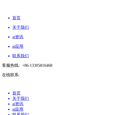
首页
关于我们
ai资讯
ai应用
联系我们
客服热线:
+86-13305816468
在线联系:
首页
关于我们
ai资讯
ai应用
联系我们