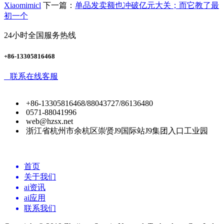
Xiaomimicl
下一篇：
单品发卖额也冲破亿元大关；而它教了最
初一个
24小时全国服务热线
+86-13305816468
联系在线客服
+86-13305816468/88043727/86136480
0571-88041996
web@hzsx.net
浙江省杭州市余杭区崇贤J9国际站J9集团入口工业园
首页
关于我们
ai资讯
ai应用
联系我们