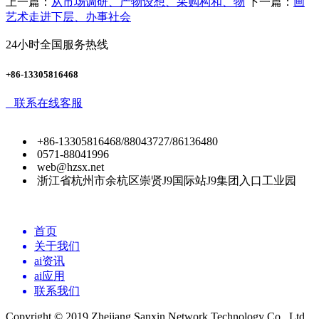
上一篇：
从市场调研、产物设想、采购构和、物
下一篇：
画
艺术走进下层、办事社会
24小时全国服务热线
+86-13305816468
联系在线客服
+86-13305816468/88043727/86136480
0571-88041996
web@hzsx.net
浙江省杭州市余杭区崇贤J9国际站J9集团入口工业园
首页
关于我们
ai资讯
ai应用
联系我们
Copyright © 2019 Zhejiang Sanxin Network Technology Co., Ltd.