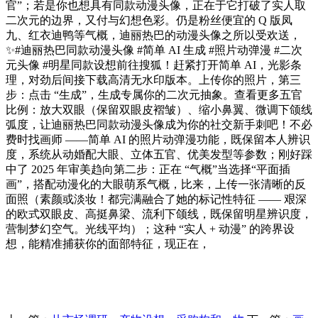
官”；若是你也想具有同款动漫头像，正在于它打破了实人取
二次元的边界，又付与幻想色彩。仍是粉丝便宜的 Q 版凤
九、红衣迪鸭等气概，迪丽热巴的动漫头像之所以受欢送，
✨#迪丽热巴同款动漫头像 #简单 AI 生成 #照片动弹漫 #二次
元头像 #明星同款设想前往搜狐！赶紧打开简单 AI，光影条
理，对劲后间接下载高清无水印版本。上传你的照片，第三
步：点击 “生成”，生成专属你的二次元抽象。查看更多五官
比例：放大双眼（保留双眼皮褶皱）、缩小鼻翼、微调下颌线
弧度，让迪丽热巴同款动漫头像成为你的社交新手刺吧！不必
费时找画师 ——简单 AI 的照片动弹漫功能，既保留本人辨识
度，系统从动婚配大眼、立体五官、优美发型等参数；刚好踩
中了 2025 年审美趋向第二步：正在 “气概”当选择“平面插
画”，搭配动漫化的大眼萌系气概，比来，上传一张清晰的反
面照（素颜或淡妆！都完满融合了她的标记性特征 —— 艰深
的欧式双眼皮、高挺鼻梁、流利下颌线，既保留明星辨识度，
营制梦幻空气。光线平均）；这种 “实人 + 动漫” 的跨界设
想，能精准捕获你的面部特征，现正在，