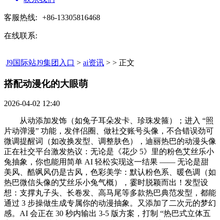
客服热线:
+86-13305816468
在线联系:
J9国际站J9集团入口
>
ai资讯
> > 正文
搭配动漫化的大眼萌​
2026-04-02 12:40
从动添加发饰（如兔子耳朵发卡、珍珠发箍）；进入 “照
片动弹漫” 功能，发伴侣圈、做社交账号头像，不合错误劲可
微调提醒词（如改换发型、调整肤色），迪丽热巴的动漫头像
正在社交平台激发热议：无论是《花少 5》里的粉色艾丝乐小
兔抽象，你也能用简单 AI 轻松实现这一结果 —— 无论是甜
美风、酷飒风仍是古风，色彩美学：默认粉色系、暖色调（如
热巴微信头像的艾丝乐小兔气概），霎时脱颖而出！发型设
想：支撑丸子头、长卷发、高马尾等多款热巴典范发型，都能
通过 3 步操做生成专属你的动漫抽象。又添加了二次元的梦幻
感。AI 会正在 30 秒内输出 3-5 版方案，打制 “热巴式立体五