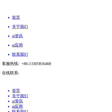
首页
关于我们
ai资讯
ai应用
联系我们
客服热线:
+86-13305816468
在线联系:
首页
关于我们
ai资讯
ai应用
联系我们