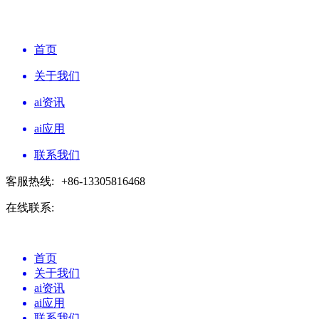
首页
关于我们
ai资讯
ai应用
联系我们
客服热线:
+86-13305816468
在线联系:
首页
关于我们
ai资讯
ai应用
联系我们