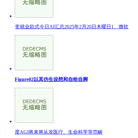
变就业款式今日AI汇总2025年2月20日木曜日1、微软
Figure02以其仿生设想和自给自脚
度AGI将来将从攻医疗、生命科学等范畴